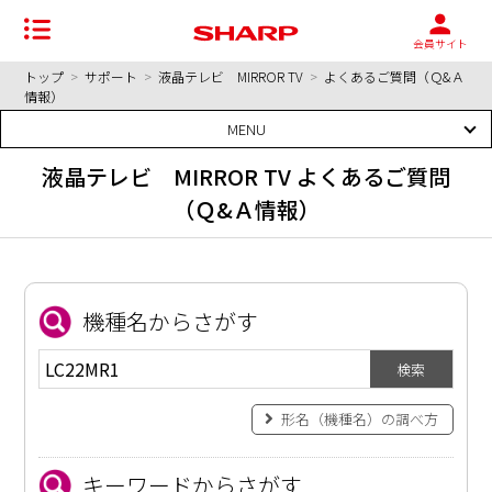
会員サイト
トップ
>
サポート
>
液晶テレビ MIRROR TV
>
よくあるご質問（Ｑ&Ａ
情報）
MENU
液晶テレビ MIRROR TV よくあるご質問
（Ｑ&Ａ情報）
機種名からさがす
検索
形名（機種名）の調べ方
キーワードからさがす