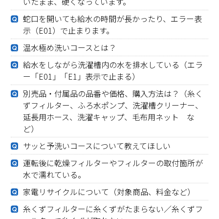
いたまま、硬くなっています。
蛇口を開いても給水の時間が長かったり、エラー表
示（E01）で止まります。
温水極め洗いコースとは？
給水をしながら洗濯槽内の水を排水している（エラ
ー「E01」「E1」表示で止まる）
別売品・付属品の品番や価格、購入方法は？（糸く
ずフィルター、ふろ水ポンプ、洗濯槽クリーナー、
延長用ホース、洗濯キャップ、毛布用ネット な
ど）
サッと予洗いコースについて教えてほしい
運転後に乾燥フィルターやフィルターの取付箇所が
水で濡れている。
家電リサイクルについて（対象商品、料金など）
糸くずフィルターに糸くずがたまらない／糸くずフ